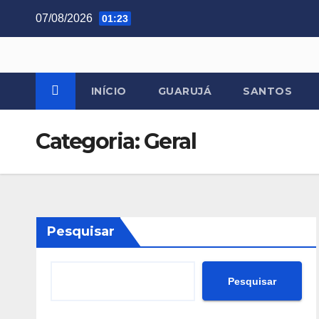
Skip
07/08/2026
01:23
to
content
INÍCIO
GUARUJÁ
SANTOS
Categoria:
Geral
Pesquisar
Pesquisar