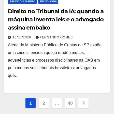
JURIDICO & DIREITO
TECNOLOGIA
Direito no Tribunal da IA: quando a
máquina inventa leis e o advogado
assina embaixo
18/03/2026
FERNANDO GOMES
Alerta do Ministério Público de Contas de SP expõe
uma crise silenciosa que já rendeu multas,
advertências e processos disciplinares na OAB em
pelo menos seis tribunais brasileiros: advogados
que…
Navegação
1
2
…
48
por