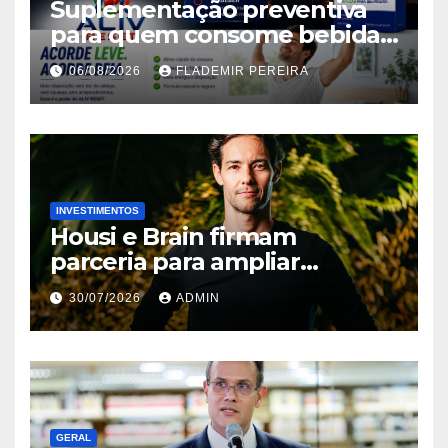
Suplementação preventiva
para quem consome bebidas
alcoólicas ganha espaço no
06/08/2026
FLADEMIR PEREIRA
mercado brasileiro
INVESTIMENTOS
Housi e Brain firmam
parceria para ampliar
inteligência de mercado em
30/07/2026
ADMIN
lançamentos imobiliários
GERAL