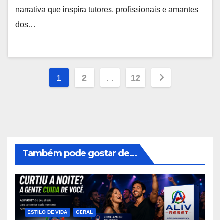
narrativa que inspira tutores, profissionais e amantes
dos…
Navegação
1
2
…
12
por
posts
Também pode gostar de...
ESTILO DE VIDA
GERAL