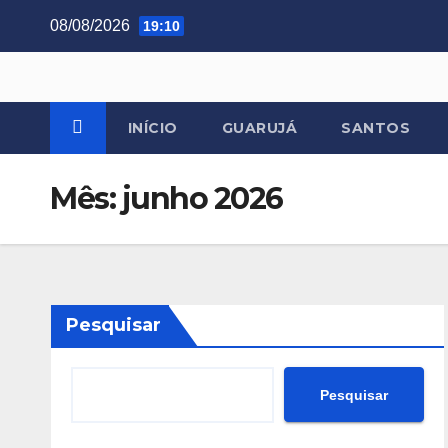
Skip
08/08/2026
19:10
to
content
INÍCIO
GUARUJÁ
SANTOS
Mês:
junho 2026
Pesquisar
Pesquisar