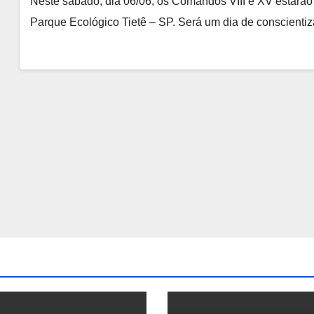
Neste sábado, dia 06/06, os Comandos VIII e XV estarã
Parque Ecológico Tietê – SP. Será um dia de conscienti