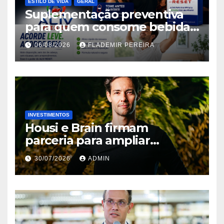
ESTILO DE VIDA
GERAL
Suplementação preventiva
para quem consome bebidas
alcoólicas ganha espaço no
06/08/2026
FLADEMIR PEREIRA
mercado brasileiro
INVESTIMENTOS
Housi e Brain firmam
parceria para ampliar
inteligência de mercado em
30/07/2026
ADMIN
lançamentos imobiliários