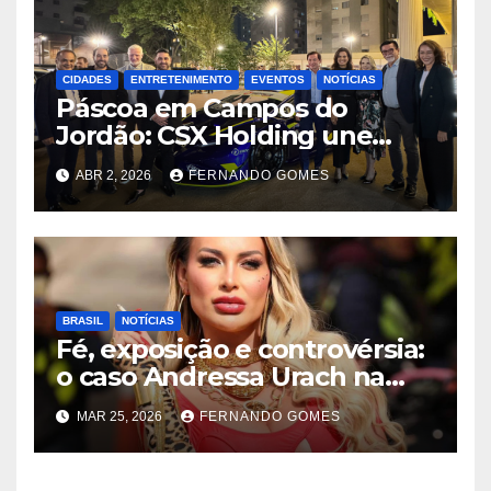
CIDADES
ENTRETENIMENTO
EVENTOS
NOTÍCIAS
Páscoa em Campos do
Jordão: CSX Holding une
velocidade e tradição com
ABR 2, 2026
FERNANDO GOMES
exibição de Lamborghini
exclusiva na Praça Capivari
BRASIL
NOTÍCIAS
Fé, exposição e controvérsia:
o caso Andressa Urach na
Quimbanda reacende
MAR 25, 2026
FERNANDO GOMES
debate sobre limites do
sagrado