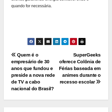
quando for necessária.
Navegação
Quem é o
SuperGeeks
empresário de 30
oferece Colônia de
de
anos que fundou e
Férias baseada em
Post
preside a nova rede
animes durante o
de TV a cabo
recesso escolar
nacional do Brasil?