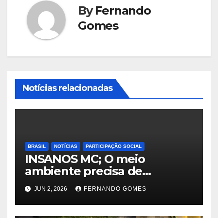
By
Fernando
Gomes
Notícias relacionadas
BRASIL
NOTÍCIAS
PARTICIPAÇÃO SOCIAL
INSANOS MC; O meio
ambiente precisa de
atitude… e a irmandade vai
JUN 2, 2026
FERNANDO GOMES
fazer a parte dela.