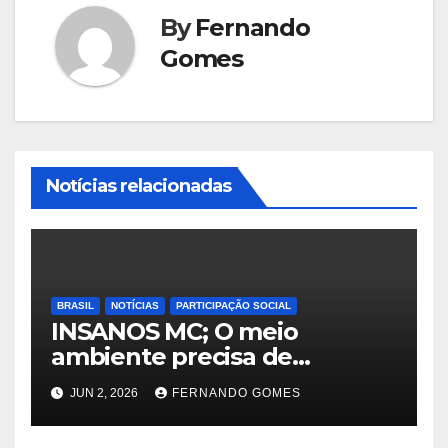
By
Fernando
Gomes
Notícias relacionadas
BRASIL
NOTÍCIAS
PARTICIPAÇÃO SOCIAL
INSANOS MC; O meio
ambiente precisa de
atitude… e a irmandade vai
JUN 2, 2026
FERNANDO GOMES
fazer a parte dela.