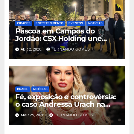
CIDADES
ENTRETENIMENTO
EVENTOS
NOTÍCIAS
Páscoa em Campos do
Jordão: CSX Holding une
velocidade e tradição com
ABR 2, 2026
FERNANDO GOMES
exibição de Lamborghini
exclusiva na Praça Capivari
BRASIL
NOTÍCIAS
Fé, exposição e controvérsia:
o caso Andressa Urach na
Quimbanda reacende
MAR 25, 2026
FERNANDO GOMES
debate sobre limites do
sagrado