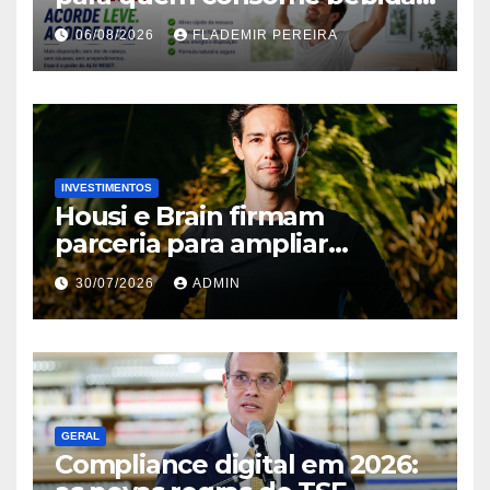
alcoólicas ganha espaço no
06/08/2026
FLADEMIR PEREIRA
mercado brasileiro
INVESTIMENTOS
Housi e Brain firmam
parceria para ampliar
inteligência de mercado em
30/07/2026
ADMIN
lançamentos imobiliários
GERAL
Compliance digital em 2026: