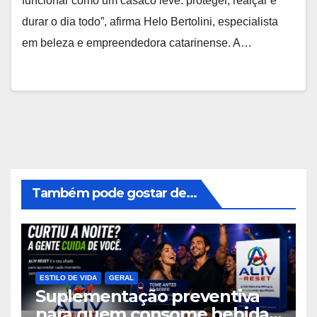
funcionar como um casaco leve: proteger, realçar e
durar o dia todo”, afirma Helo Bertolini, especialista
em beleza e empreendedora catarinense. A…
Também pode gostar de...
ESTILO DE VIDA
GERAL
Suplementação preventiva
para quem consome bebidas