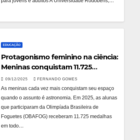
para jovens e adultos A Universidade Rodobens,…
EDUCAÇÃO
Protagonismo feminino na ciência:
Meninas conquistam 11.725
medalhas na OBAFOG 2025
09/12/2025
FERNANDO GOMES
As meninas cada vez mais conquistam seu espaço
quando o assunto é astronomia. Em 2025, as alunas
que participaram da Olimpíada Brasileira de
Foguetes (OBAFOG) receberam 11.725 medalhas
em todo…