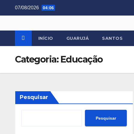
Skip
07/08/2026
04:06
to
content
INÍCIO
GUARUJÁ
SANTOS
Categoria:
Educação
Pesquisar
Pesquisar