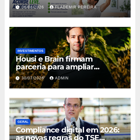
alcoólicas ganha espaço no
06/08/2026
FLADEMIR PEREIRA
mercado brasileiro
INVESTIMENTOS
Housi e Brain firmam
parceria para ampliar
inteligência de mercado em
30/07/2026
ADMIN
lançamentos imobiliários
GERAL
Compliance digital em 2026:
as novas regras do TSE