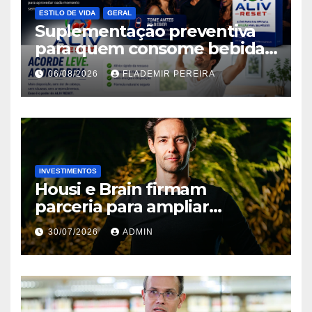
ESTILO DE VIDA
GERAL
Suplementação preventiva
para quem consome bebidas
alcoólicas ganha espaço no
06/08/2026
FLADEMIR PEREIRA
mercado brasileiro
INVESTIMENTOS
Housi e Brain firmam
parceria para ampliar
inteligência de mercado em
30/07/2026
ADMIN
lançamentos imobiliários