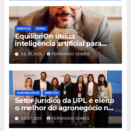
DIREITOS
GERAL
EquilibriOn utiliza
inteligência artificial para
prevenção de assédio moral
JUL 25, 2025
FERNANDO GOMES
e sexual nas empresas
AGRONEGÓCIO
DIREITOS
Setor jurídico da UPL é eleito
o melhor do agronegócio no
Brasil
JUL 17, 2025
FERNANDO GOMES