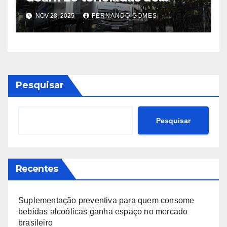
alimentos em Belém durante
NOV 28, 2025
FERNANDO GOMES
a Rota Sustentável COP30
Pesquisar
Pesquisar
Recentes
Suplementação preventiva para quem consome
bebidas alcoólicas ganha espaço no mercado
brasileiro