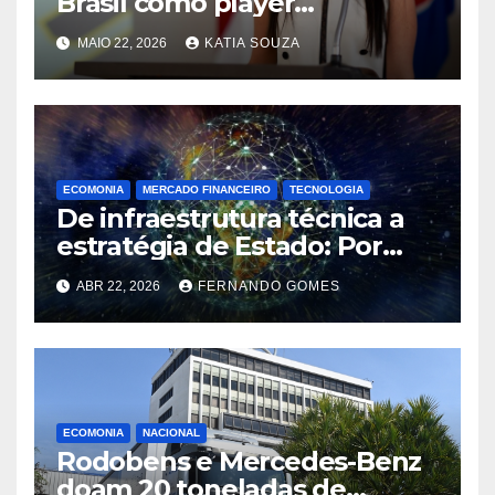
Brasil como player
estratégico no eixo com os
MAIO 22, 2026
KATIA SOUZA
EUA
ECOMONIA
MERCADO FINANCEIRO
TECNOLOGIA
De infraestrutura técnica a
estratégia de Estado: Por
que eventos internacionais
ABR 22, 2026
FERNANDO GOMES
se tornaram questão de
soberania digital
ECOMONIA
NACIONAL
Rodobens e Mercedes-Benz
doam 20 toneladas de