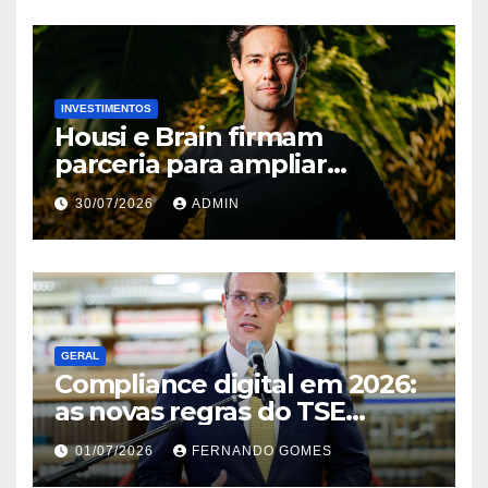
INVESTIMENTOS
Housi e Brain firmam
parceria para ampliar
inteligência de mercado em
30/07/2026
ADMIN
lançamentos imobiliários
GERAL
Compliance digital em 2026:
as novas regras do TSE
contra deepfakes e o desafio
01/07/2026
FERNANDO GOMES
jurídico de proteger