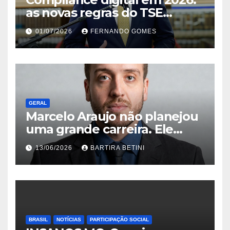
as novas regras do TSE
contra deepfakes e o desafio
01/07/2026
FERNANDO GOMES
jurídico de proteger
transmissões ao vivo
GERAL
Marcelo Araujo não planejou
uma grande carreira. Ele
simplesmente nunca aceitou
13/06/2026
BARTIRA BETINI
que o que existia fosse
suficiente
BRASIL
NOTÍCIAS
PARTICIPAÇÃO SOCIAL