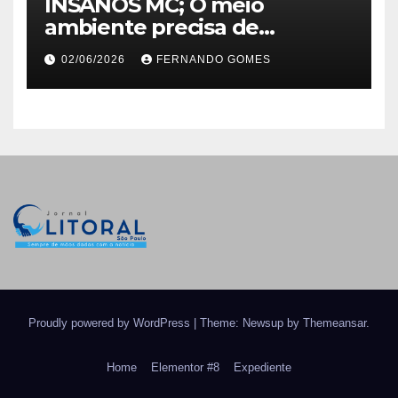
INSANOS MC; O meio
ambiente precisa de
atitude… e a irmandade vai
02/06/2026
FERNANDO GOMES
fazer a parte dela.
Proudly powered by WordPress
|
Theme: Newsup by
Themeansar
.
Home
Elementor #8
Expediente