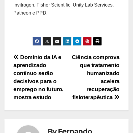
Invitrogen, Fisher Scientific, Unity Lab Services,
Patheon e PPD.
Navegação
Domínio da IA e
Ciência comprova
aprendizado
que tratamento
de
contínuo serão
humanizado
Post
decisivos para o
acelera
emprego no futuro,
recuperação
mostra estudo
fisioterapêutica
By
Fernando