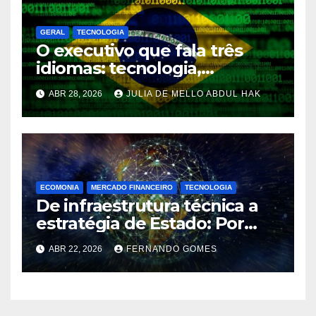
GERAL
TECNOLOGIA
O executivo que fala três
idiomas: tecnologia,
regulação e política, e por
ABR 28, 2026
JULIA DE MELLO ABDUL HAK
que sua empresa precisa de
um
ECOMONIA
MERCADO FINANCEIRO
TECNOLOGIA
De infraestrutura técnica a
estratégia de Estado: Por
que eventos internacionais
ABR 22, 2026
FERNANDO GOMES
se tornaram questão de
soberania digital