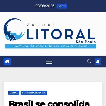
Skip
08/08/2026
06:35
to
content
GERAL
SUSTENTABILIDADE
Brasil se consolida