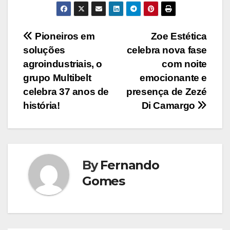
Navegação
Pioneiros em
Zoe Estética
soluções
celebra nova fase
de
agroindustriais, o
com noite
Post
grupo Multibelt
emocionante e
celebra 37 anos de
presença de Zezé
história!
Di Camargo
By
Fernando
Gomes