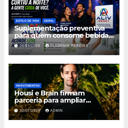
ESTILO DE VIDA
GERAL
Suplementação preventiva
para quem consome bebidas
alcoólicas ganha espaço no
06/08/2026
FLADEMIR PEREIRA
mercado brasileiro
INVESTIMENTOS
Housi e Brain firmam
parceria para ampliar
inteligência de mercado em
30/07/2026
ADMIN
lançamentos imobiliários