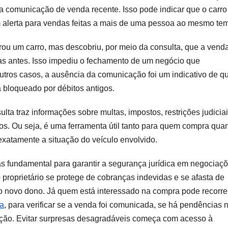
 comunicação de venda recente. Isso pode indicar que o carro
um alerta para vendas feitas a mais de uma pessoa ao mesmo te
u um carro, mas descobriu, por meio da consulta, que a venda
as antes. Isso impediu o fechamento de um negócio que
outros casos, a ausência da comunicação foi um indicativo de q
 bloqueado por débitos antigos.
ta traz informações sobre multas, impostos, restrições judiciai
dados. Ou seja, é uma ferramenta útil tanto para quem compra qua
xatamente a situação do veículo envolvido.
 fundamental para garantir a segurança jurídica em negociaç
o proprietário se protege de cobranças indevidas e se afasta de
o novo dono. Já quem está interessado na compra pode recorre
ta
, para verificar se a venda foi comunicada, se há pendências 
nsição. Evitar surpresas desagradáveis começa com acesso à