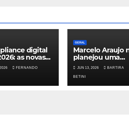
GERAL
liance digital
Marcelo Araujo 
026: as novas
planejou uma
as do TSE
grande carreira. 
 2026
FERNANDO
JUN 13, 2026
BARTIRA
ra deepfakes e
simplesmente
safio jurídico de
nunca aceitou q
BETINI
eger
o que existia fos
smissões ao
suficiente