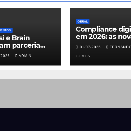
GERAL
Compliance digi
MENTOS
em 2026: as nov
i e Brain
regras do TSE
am parceria
01/07/2026
FERNAND
contra deepfak
 ampliar
/2026
ADMIN
o desafio jurídi
GOMES
ligência de
proteger
cado em
transmissões ao
çamentos
iliários