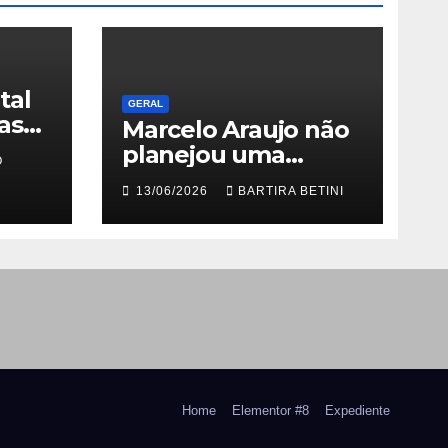
tal
GERAL
as
Marcelo Araujo não
planejou uma
O
es e
grande carreira. Ele
13/06/2026
BARTIRA BETINI
co de
simplesmente
nunca aceitou que o
 vivo
que existia fosse
suficiente
Home
Elementor #8
Expediente