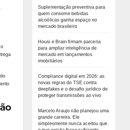
Suplementação preventiva para
quem consome bebidas
alcoólicas ganha espaço no
mercado brasileiro
Housi e Brain firmam parceria
 o
para ampliar inteligência de
mercado em lançamentos
trega
imobiliários
ndo
Compliance digital em 2026: as
novas regras do TSE contra
mento
deepfakes e o desafio jurídico de
proteger transmissões ao vivo
ção
Marcelo Araujo não planejou uma
grande carreira. Ele
simplesmente nunca aceitou que
o que existia fosse suficiente