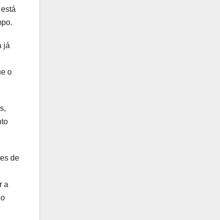
 está
mpo.
 já
ue o
s,
nto
ões de
r a
no