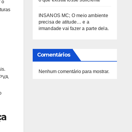
 o
turas
INSANOS MC; O meio ambiente
precisa de atitude… e a
irmandade vai fazer a parte dela.
Comentários
is.
Nenhum comentário para mostrar.
IPVA
o
ça