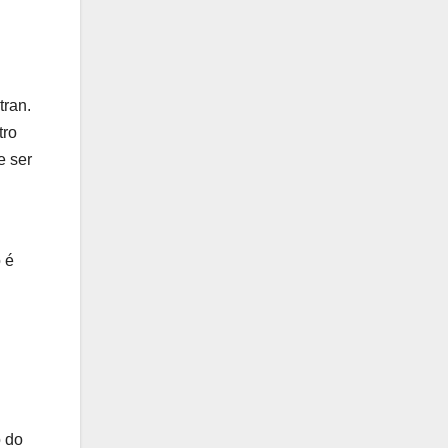
tran.
tro
e ser
 é
o do