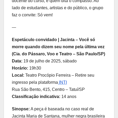
docente do curso, é quem dita o compasso. Ao
lado de estudantes, artistas e do público, o grupo
faz o convite: Só vem!
—
Espetáculo convidado | Jacinta – Você só
morre quando dizem seu nome pela última vez
(Cia. do Pássaro, Voo e Teatro – São Paulo/SP)
Data:
19 de julho de 2025, sábado
Horário:
19h30
Local:
Teatro Procópio Ferreira – Retire seu
ingresso pela plataforma
INTI
Rua São Bento, 415, Centro – Tatuí/SP
Classificação indicativa:
14 anos
Sinopse:
A peça é baseada no caso real de
Jacinta Maria de Santana, mulher negra brasileira