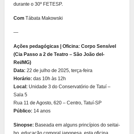
durante o 30º FETESP.
Com
Tábata Makowski
—
Ações pedagógicas | Oficina: Corpo Sensível
(Cia Passo a 2 de Teatro – São João del-
Rei/MG)
Data:
22 de julho de 2025, terça-feira
Horário:
das 10h às 12h
Local:
Unidade 3 do Conservatório de Tatuí –
Sala 5
Rua 11 de Agosto, 620 – Centro, Tatuí-SP
Público:
14 anos
Sinopse:
Baseada em alguns princípios do seitai-
ho, educação corporal japonesa, esta oficina