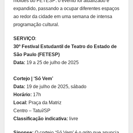
moldes do FETESP: o evento foi atualizado e
expandido, passando a ocupar diferentes espaços
ao redor da cidade em uma semana de intensa
programação cultural.
SERVIÇO
:
30º Festival Estudantil de Teatro do Estado de
São Paulo (FETESP)
Data:
19 a 25 de julho de 2025
Cortejo | ‘Só Vem’
Data:
19 de julho de 2025, sábado
Horário:
17h
Local:
Praça da Matriz
Centro – Tatuí/SP
Classificação indicativa:
livre
Sinopse:
O cortejo ‘Só Vem’ é o grito que anuncia