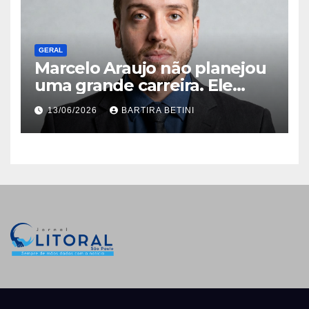
GERAL
Marcelo Araujo não planejou
uma grande carreira. Ele
simplesmente nunca aceitou
13/06/2026
BARTIRA BETINI
que o que existia fosse
suficiente