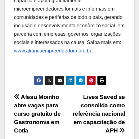
capacita e apoia gratuitamente
microempreendedores formais e informais em
comunidades e periferias de todo o país, gerando
inclusão e desenvolvimento econômico social, em
parceria com empresas, governos, organizações
sociais e interessados na causa. Saiba mais em:
www.aliancaempreendedora.org.br
.
Navegação
Afesu Moinho
Lives Saved se
abre vagas para
consolida como
de
curso gratuito de
referência nacional
Post
Gastronomia em
em capacitação de
Cotia
APH