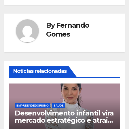
By
Fernando
Gomes
Notícias relacionadas
EMPREENDEDORISMO
SAÚDE
Desenvolvimento infantil vira
mercado estratégico e atrai
famílias além das fronteiras