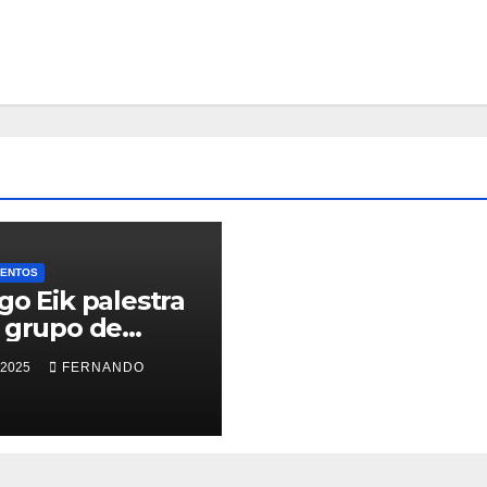
MENTOS
go Eik palestra
 grupo de
esários de
 2025
FERNANDO
rina