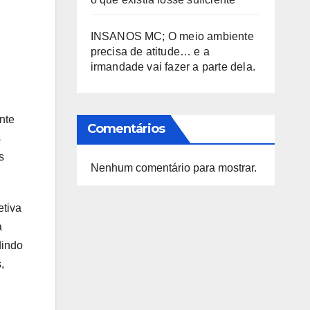
INSANOS MC; O meio ambiente
precisa de atitude… e a
irmandade vai fazer a parte dela.
nte
Comentários
s
s
Nenhum comentário para mostrar.
etiva
a
dindo
,