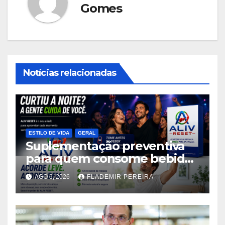
Gomes
Notícias relacionadas
ESTILO DE VIDA
GERAL
Suplementação preventiva
para quem consome bebidas
alcoólicas ganha espaço no
AGO 6, 2026
FLADEMIR PEREIRA
mercado brasileiro