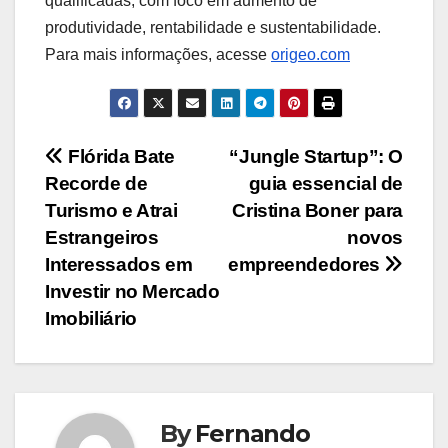
qualificadas, com foco em aumento de
produtividade, rentabilidade e sustentabilidade.
Para mais informações, acesse
origeo.com
Navegação
Flórida Bate
“Jungle Startup”: O
Recorde de
guia essencial de
de
Turismo e Atrai
Cristina Boner para
Post
Estrangeiros
novos
Interessados em
empreendedores
Investir no Mercado
Imobiliário
By
Fernando