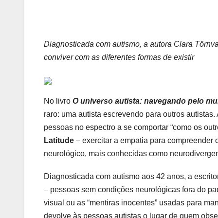
Diagnosticada com autismo, a autora Clara Törnval
conviver com as diferentes formas de existir
No livro
O universo autista: navegando pelo m
raro: uma autista escrevendo para outros autistas.
pessoas no espectro a se comportar “como os outr
Latitude
– exercitar a empatia para compreender o
neurológico, mais conhecidas como neurodivergen
Diagnosticada com autismo aos 42 anos, a escritor
– pessoas sem condições neurológicas fora do pad
visual ou as “mentiras inocentes” usadas para man
devolve às pessoas autistas o lugar de quem obse