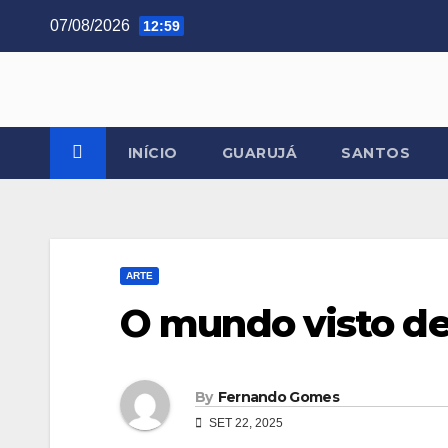
Skip
07/08/2026
12:59
to
content
INÍCIO
GUARUJÁ
SANTOS
ARTE
O mundo visto de
By
Fernando Gomes
SET 22, 2025