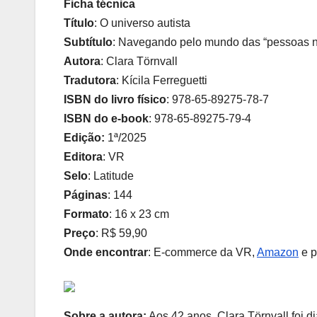
Ficha técnica
Título
: O universo autista
Subtítulo
: Navegando pelo mundo das “pessoas 
Autora
: Clara Törnvall
Tradutora
: Kícila Ferreguetti
ISBN do livro físico
: 978-65-89275-78-7
ISBN do e-book
: 978-65-89275-79-4
Edição:
1ª/2025
Editora
: VR
Selo
: Latitude
Páginas
: 144
Formato
: 16 x 23 cm
Preço
: R$ 59,90
Onde encontrar
: E-commerce da VR,
Amazon
e p
Sobre a autora:
Aos 42 anos, Clara Törnvall foi d