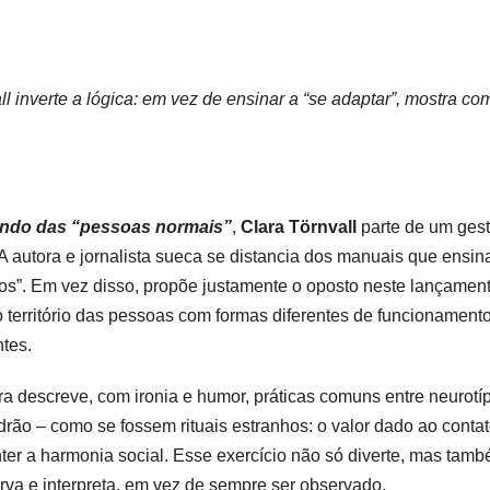
l inverte a lógica: em vez de ensinar a “se adaptar”, mostra co
undo das “pessoas normais”
,
Clara
Törnvall
parte de um ges
 A autora e jornalista sueca se distancia dos manuais que ensi
os”. Em vez disso, propõe justamente o oposto neste lançamen
 território das pessoas com formas diferentes de funcionament
tes.
a descreve, com ironia e humor, práticas comuns entre neurotí
rão – como se fossem rituais estranhos: o valor dado ao conta
ter a harmonia social. Esse exercício não só diverte, mas tam
rva e interpreta, em vez de sempre ser observado.