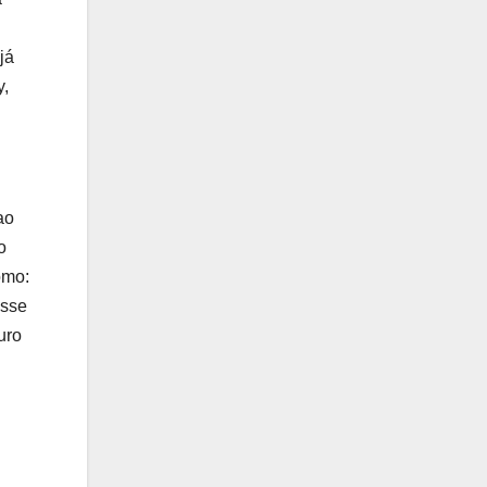
já
y,
ao
o
omo:
esse
uro