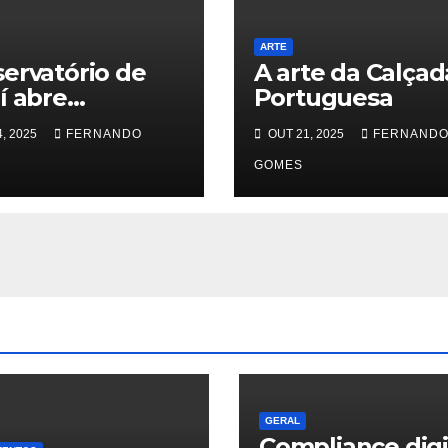
ARTE
ervatório de
A arte da Calçad
í abre
Portuguesa
es para o 1º
, 2025
FERNANDO
OUT 21, 2025
FERNAND
esso Seletivo
olsistas dos
GOMES
os Artísticos
cais
GERAL
Compliance digi