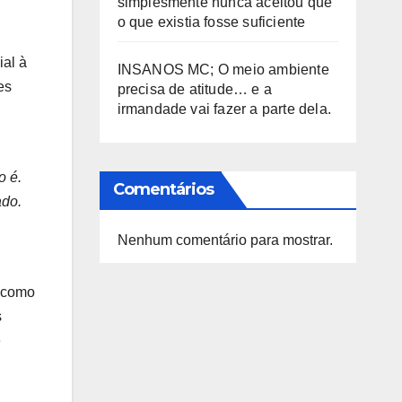
simplesmente nunca aceitou que
o que existia fosse suficiente
ial à
INSANOS MC; O meio ambiente
es
precisa de atitude… e a
irmandade vai fazer a parte dela.
o é.
Comentários
ado.
Nenhum comentário para mostrar.
– como
s
é