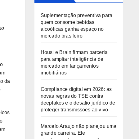
Suplementação preventiva para
quem consome bebidas
mo
alcoólicas ganha espaço no
mercado brasileiro
Housi e Brain firmam parceria
para ampliar inteligência de
to
mercado em lançamentos
imobiliários
nam
to da
Compliance digital em 2026: as
o
novas regras do TSE contra
deepfakes e o desafio jurídico de
proteger transmissões ao vivo
picos
to
Marcelo Araujo não planejou uma
bém
grande carreira. Ele