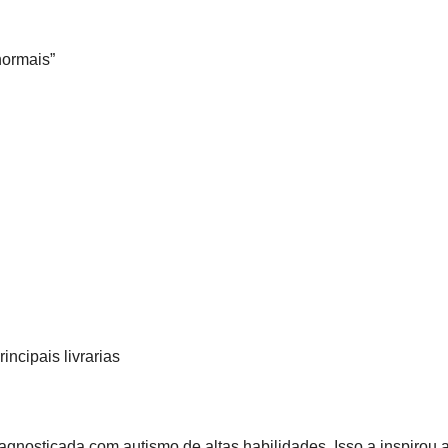
normais”
rincipais livrarias
iagnosticada com autismo de altas habilidades. Isso a inspirou 