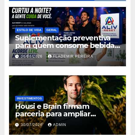
ESTILO DE VIDA
GERAL
Suplementação preventiva
para quem consome bebidas
alcoólicas ganha espaço no
06/08/2026
FLADEMIR PEREIRA
mercado brasileiro
INVESTIMENTOS
Housi e Brain firmam
parceria para ampliar
inteligência de mercado em
30/07/2026
ADMIN
lançamentos imobiliários