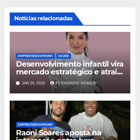
Notícias relacionadas
EMPREENDEDORISMO
SAÚDE
Desenvolvimento infantil vira
mercado estratégico e atrai
famílias além das fronteiras
JAN 29, 2026
FERNANDO GOMES
EMPREENDEDORISMO
Raoni Soares aposta na