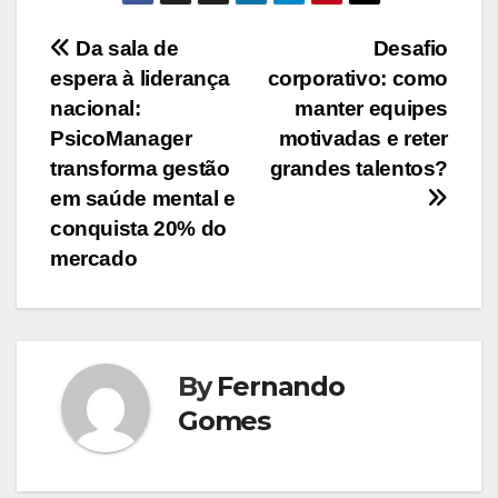
Navegação
Da sala de
Desafio
espera à liderança
corporativo: como
de
nacional:
manter equipes
Post
PsicoManager
motivadas e reter
transforma gestão
grandes talentos?
em saúde mental e
conquista 20% do
mercado
By
Fernando
Gomes