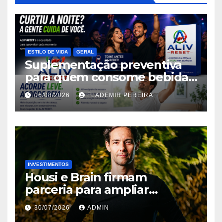
ESTILO DE VIDA
GERAL
Suplementação preventiva
para quem consome bebidas
alcoólicas ganha espaço no
06/08/2026
FLADEMIR PEREIRA
mercado brasileiro
INVESTIMENTOS
Housi e Brain firmam
parceria para ampliar
inteligência de mercado em
30/07/2026
ADMIN
lançamentos imobiliários