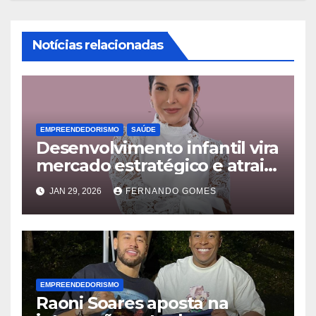
Notícias relacionadas
EMPREENDEDORISMO
SAÚDE
Desenvolvimento infantil vira
mercado estratégico e atrai
famílias além das fronteiras
JAN 29, 2026
FERNANDO GOMES
EMPREENDEDORISMO
Raoni Soares aposta na