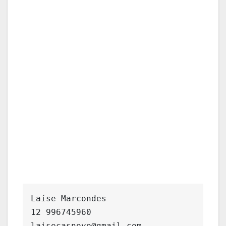
Laíse Marcondes

12 996745960

laisecasnovo@gmail.com