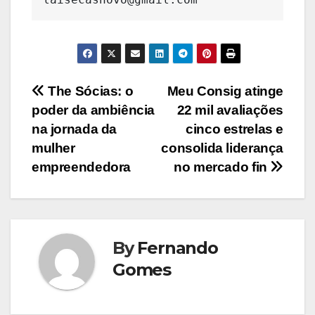
Navegação
The Sócias: o
Meu Consig atinge
poder da ambiência
22 mil avaliações
de
na jornada da
cinco estrelas e
Post
mulher
consolida liderança
empreendedora
no mercado fin
By
Fernando
Gomes