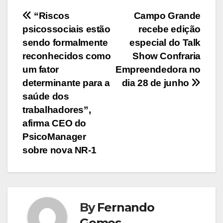
Navegação
“Riscos
Campo Grande
psicossociais estão
recebe edição
de
sendo formalmente
especial do Talk
Post
reconhecidos como
Show Confraria
um fator
Empreendedora no
determinante para a
dia 28 de junho
saúde dos
trabalhadores”,
afirma CEO do
PsicoManager
sobre nova NR-1
By
Fernando
Gomes