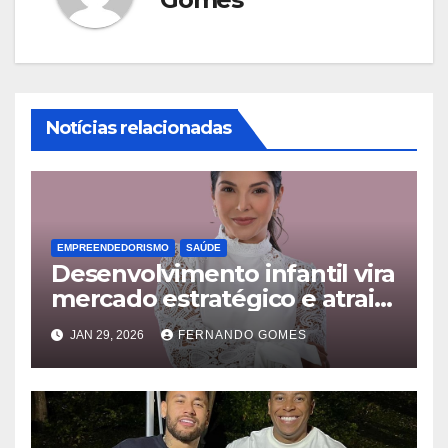
Notícias relacionadas
EMPREENDEDORISMO
SAÚDE
Desenvolvimento infantil vira
mercado estratégico e atrai
famílias além das fronteiras
JAN 29, 2026
FERNANDO GOMES