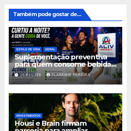
Também pode gostar de...
ESTILO DE VIDA
GERAL
Suplementação preventiva
para quem consome bebidas
alcoólicas ganha espaço no
06/08/2026
FLADEMIR PEREIRA
mercado brasileiro
INVESTIMENTOS
Housi e Brain firmam
parceria para ampliar