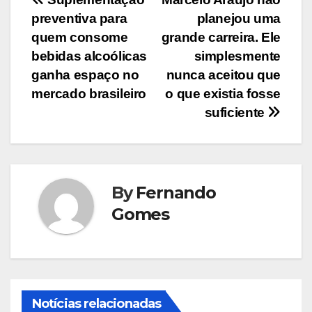
Navegação
preventiva para
planejou uma
de
quem consome
grande carreira. Ele
Post
bebidas alcoólicas
simplesmente
ganha espaço no
nunca aceitou que
mercado brasileiro
o que existia fosse
suficiente
By
Fernando
Gomes
Notícias relacionadas