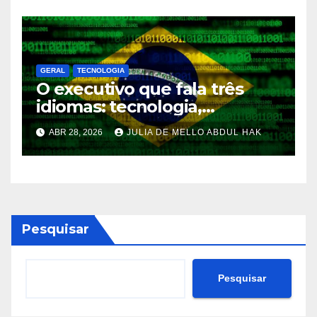
suficiente
GERAL
TECNOLOGIA
O executivo que fala três
idiomas: tecnologia,
regulação e política, e por
ABR 28, 2026
JULIA DE MELLO ABDUL HAK
que sua empresa precisa de
um
Pesquisar
Pesquisar