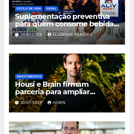
ESTILO DE VIDA
GERAL
Suplementação preventiva
para quem consome bebidas
alcoólicas ganha espaço no
06/08/2026
FLADEMIR PEREIRA
mercado brasileiro
INVESTIMENTOS
Housi e Brain firmam
parceria para ampliar
inteligência de mercado em
30/07/2026
ADMIN
lançamentos imobiliários