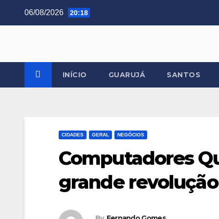
Skip
06/08/2026
20:18
to
content
INÍCIO
GUARUJÁ
SANTOS
CIDADES
GERAL
NEGÓCIOS
Computadores Qu
grande revolução
By
Fernando Gomes