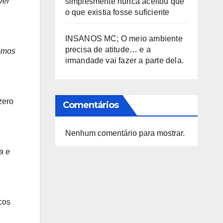
ver
simplesmente nunca aceitou que
o que existia fosse suficiente
INSANOS MC; O meio ambiente
precisa de atitude… e a
cemos
irmandade vai fazer a parte dela.
zero
Comentários
Nenhum comentário para mostrar.
a e
cos