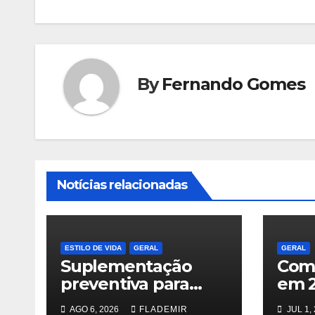
Post
By
Fernando Gomes
Notícias relacionadas
ESTILO DE VIDA
GERAL
GERAL
Suplementação
Comp
preventiva para
em 2
quem consome
regr
AGO 6, 2026
FLADEMIR
JUL 1,