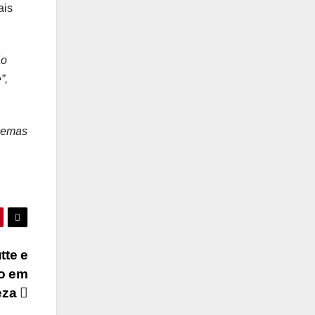
ais
ão
”,
ilemas
tte e
do em
eza