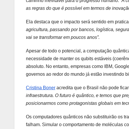
caminho inevitável para o progresso humano.
“A c
as regras do que é possível em termos de inovaçã
Ela destaca que o impacto será sentido em pratic
agricultura, passando por bancos, logística, segur
vai se transformar em poucos anos”.
Apesar de todo o potencial, a computação quântica
necessidade de manter os qubits estáveis (coerên
absoluto. No entanto, empresas como IBM, Google
governos ao redor do mundo já estão investindo b
Cristina Boner
acredita que o Brasil não pode ficar 
infraestrutura. O futuro é quântico, e temos que 
posicionarmos como protagonistas globais em tecn
Os computadores quânticos não substituirão os tra
falham. Simular o comportamento de moléculas com