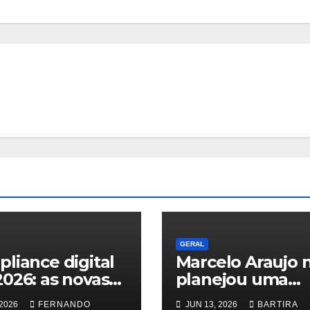
GERAL
liance digital
Marcelo Araujo 
026: as novas
planejou uma
as do TSE
grande carreira. 
 2026
FERNANDO
JUN 13, 2026
BARTIRA