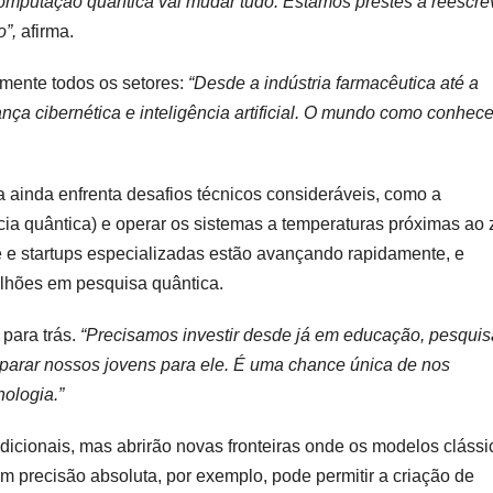
omputação quântica vai mudar tudo. Estamos prestes a reescre
o”,
afirma.
amente todos os setores:
“Desde a indústria farmacêutica até a
ança cibernética e inteligência artificial. O mundo como conhe
 ainda enfrenta desafios técnicos consideráveis, como a
cia quântica) e operar os sistemas a temperaturas próximas ao 
 e startups especializadas estão avançando rapidamente, e
ilhões em pesquisa quântica.
para trás.
“Precisamos investir desde já em educação, pesquis
preparar nossos jovens para ele. É uma chance única de nos
ologia.”
dicionais, mas abrirão novas fronteiras onde os modelos clássi
 precisão absoluta, por exemplo, pode permitir a criação de