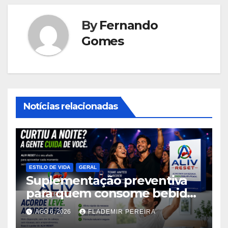
By
Fernando
Gomes
Notícias relacionadas
ESTILO DE VIDA
GERAL
Suplementação preventiva
para quem consome bebidas
alcoólicas ganha espaço no
AGO 6, 2026
FLADEMIR PEREIRA
mercado brasileiro