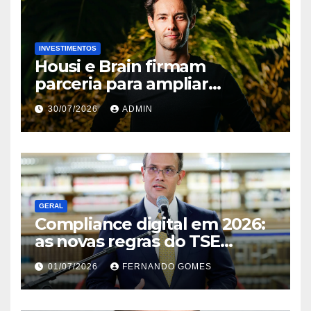
INVESTIMENTOS
Housi e Brain firmam
parceria para ampliar
inteligência de mercado em
30/07/2026
ADMIN
lançamentos imobiliários
GERAL
Compliance digital em 2026:
as novas regras do TSE
contra deepfakes e o desafio
01/07/2026
FERNANDO GOMES
jurídico de proteger
transmissões ao vivo