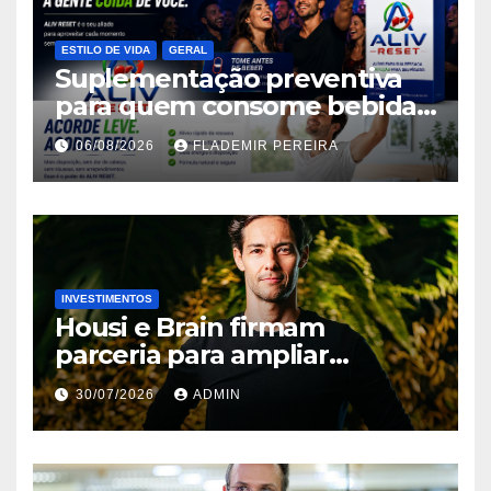
ESTILO DE VIDA
GERAL
Suplementação preventiva
para quem consome bebidas
alcoólicas ganha espaço no
06/08/2026
FLADEMIR PEREIRA
mercado brasileiro
INVESTIMENTOS
Housi e Brain firmam
parceria para ampliar
inteligência de mercado em
30/07/2026
ADMIN
lançamentos imobiliários