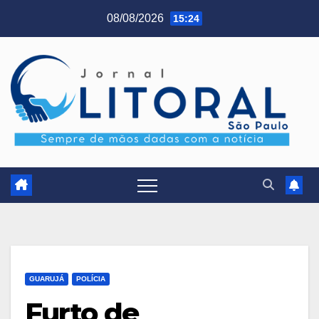
Skip
08/08/2026
15:24
to
content
GUARUJÁ
POLÍCIA
Furto de