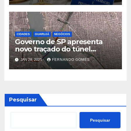
CIDADES
GUARUJÁ
NEGÓCIOS
Governo de SP apresenta
novo traçado do túnel
Santos-Guarujá com conceito
JAN 28, 2025
FERNANDO GOMES
de ‘superquadra’; entenda
Pesquisar
Pesquisar