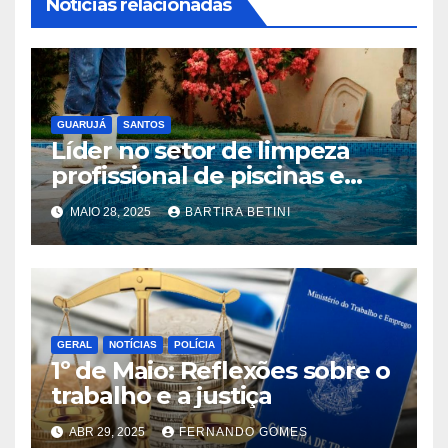
Notícias relacionadas
GUARUJÁ
SANTOS
Líder no setor de limpeza
profissional de piscinas e
jardinagem chega ao litoral
MAIO 28, 2025
BARTIRA BETINI
de SP: Crystal Pool promete
revolucionar o setor na
região
GERAL
NOTÍCIAS
POLÍCIA
1º de Maio: Reflexões sobre o
trabalho e a justiça
ABR 29, 2025
FERNANDO GOMES