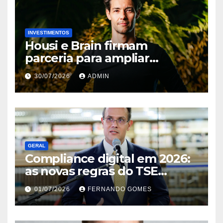
INVESTIMENTOS
Housi e Brain firmam
parceria para ampliar
inteligência de mercado em
30/07/2026
ADMIN
lançamentos imobiliários
GERAL
Compliance digital em 2026:
as novas regras do TSE
contra deepfakes e o desafio
01/07/2026
FERNANDO GOMES
jurídico de proteger
transmissões ao vivo