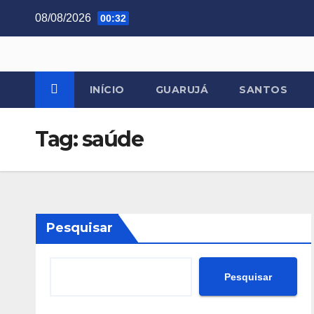
Skip
08/08/2026
00:32
to
content
INÍCIO
GUARUJÁ
SANTOS
Tag:
saúde
Pesquisar
Pesquisar