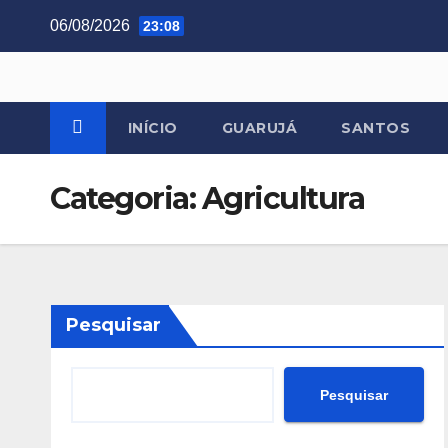
Skip
06/08/2026
23:08
to
content
INÍCIO
GUARUJÁ
SANTOS
Categoria:
Agricultura
Pesquisar
Pesquisar