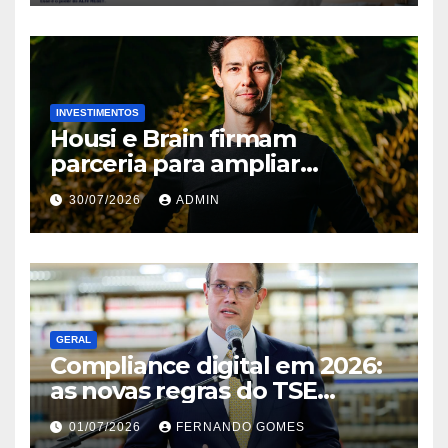
INVESTIMENTOS
Housi e Brain firmam
parceria para ampliar
inteligência de mercado em
30/07/2026
ADMIN
lançamentos imobiliários
GERAL
Compliance digital em 2026:
as novas regras do TSE
contra deepfakes e o desafio
01/07/2026
FERNANDO GOMES
jurídico de proteger