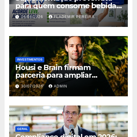
para quem consome bebidas
alcoólicas ganha espaço no
06/08/2026
FLADEMIR PEREIRA
mercado brasileiro
INVESTIMENTOS
Housi e Brain firmam
parceria para ampliar
inteligência de mercado em
30/07/2026
ADMIN
lançamentos imobiliários
GERAL
Compliance digital em 2026: