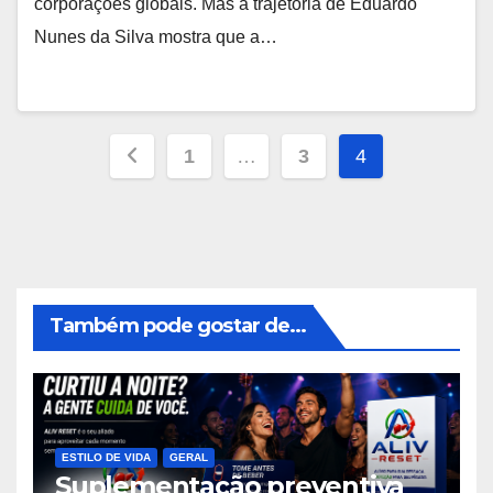
corporações globais. Mas a trajetória de Eduardo
Nunes da Silva mostra que a…
Navegação
1
…
3
4
por
posts
Também pode gostar de...
ESTILO DE VIDA
GERAL
Suplementação preventiva