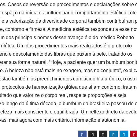
os. Casos de reversão de procedimentos e declarações sobre 
espaço na mídia e a influenciar o comportamento estético colet
 e a valorização da diversidade corporal também contribuíram 
e, contorno e firmeza. A medicina estética respondeu a esse n
 Um dos principais nomes desse avanço é o do médico Roberto
 glútea. Um dos procedimentos mais realizados é o protocolo
eno e descolamento das fibras que puxam a pele, tratando os
terar sua forma natural. “Hoje, a paciente quer um bumbum bonit
 A beleza não está mais no exagero, mas no conjunto”, explic
estão também os preenchimentos com ácido hialurônico, o uso
e protocolos de harmonização glútea que aliam contorno, tratam
ltado que valorize o corpo real, respeite proporções e seja
Ao longo da última década, o bumbum da brasileira passou de 
eza mais consciente e equilibrada. Um reflexo direto da evol
vas, mas agora com mais critério, informação e autonomia.