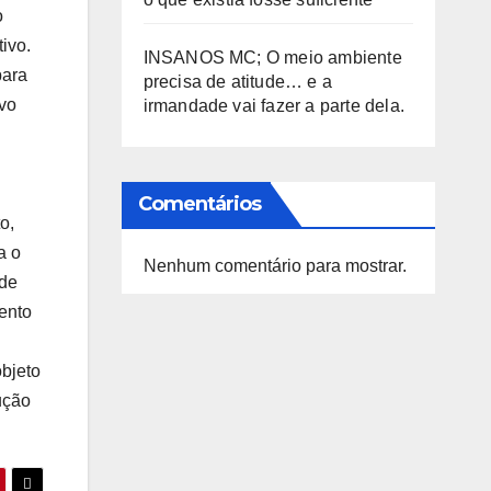
o
ivo.
INSANOS MC; O meio ambiente
para
precisa de atitude… e a
ovo
irmandade vai fazer a parte dela.
Comentários
o,
a o
Nenhum comentário para mostrar.
 de
ento
objeto
ução