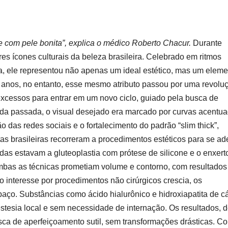
e com pele bonita”, explica o médico Roberto Chacur.
Durante
s ícones culturais da beleza brasileira. Celebrado em ritmos
a, ele representou não apenas um ideal estético, mas um eleme
z anos, no entanto, esse mesmo atributo passou por uma revolu
 excessos para entrar em um novo ciclo, guiado pela busca de
ada passada, o visual desejado era marcado por curvas acentua
o das redes sociais e o fortalecimento do padrão “slim thick”,
tas brasileiras recorreram a procedimentos estéticos para se a
das estavam a gluteoplastia com prótese de silicone e o enxert
mbas as técnicas prometiam volume e contorno, com resultados
o interesse por procedimentos não cirúrgicos crescia, os
o. Substâncias como ácido hialurônico e hidroxiapatita de cá
stesia local e sem necessidade de internação. Os resultados, 
sca de aperfeiçoamento sutil, sem transformações drásticas. C