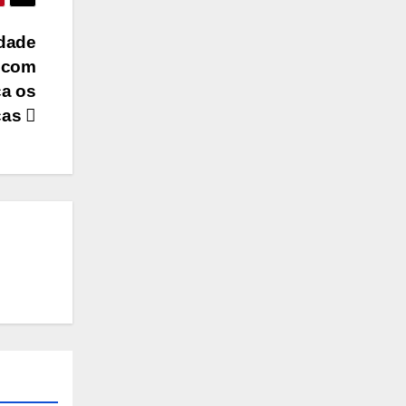
idade
o com
ca os
ças