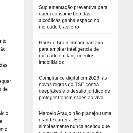
Suplementação preventiva para
quem consome bebidas
alcoólicas ganha espaço no
mercado brasileiro
nto
Housi e Brain firmam parceria
para ampliar inteligência de
ção
mercado em lançamentos
imobiliários
das,
Compliance digital em 2026: as
dequar
novas regras do TSE contra
o de
deepfakes e o desafio jurídico de
proteger transmissões ao vivo
Marcelo Araujo não planejou uma
lcio
grande carreira. Ele
de
simplesmente nunca aceitou que
om o
o que existia fosse suficiente