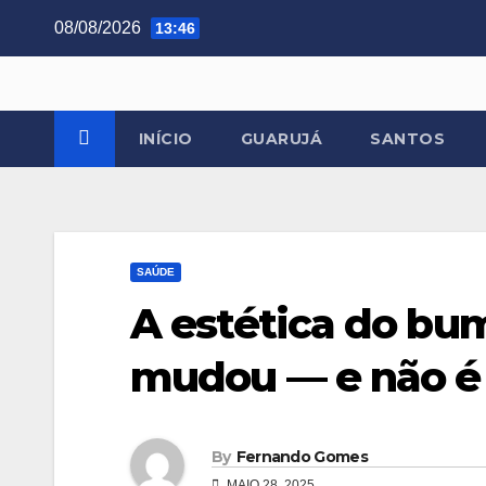
Skip
08/08/2026
13:46
to
content
INÍCIO
GUARUJÁ
SANTOS
SAÚDE
A estética do bu
mudou — e não é
By
Fernando Gomes
MAIO 28, 2025