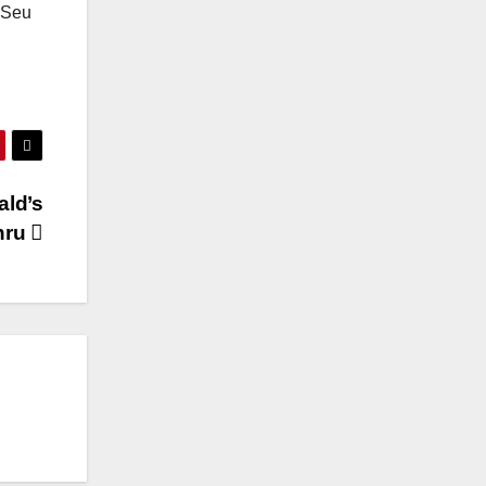
 Seu
ald’s
hru