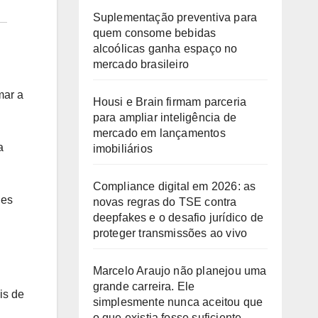
Suplementação preventiva para
quem consome bebidas
alcoólicas ganha espaço no
mercado brasileiro
mar a
Housi e Brain firmam parceria
para ampliar inteligência de
mercado em lançamentos
a
imobiliários
Compliance digital em 2026: as
des
novas regras do TSE contra
deepfakes e o desafio jurídico de
proteger transmissões ao vivo
Marcelo Araujo não planejou uma
grande carreira. Ele
is de
simplesmente nunca aceitou que
o que existia fosse suficiente