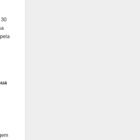
 30
sa
 pela
sua
agem