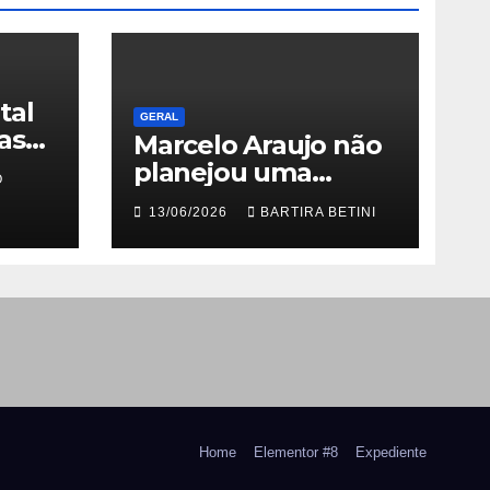
tal
GERAL
as
Marcelo Araujo não
planejou uma
O
es e
grande carreira. Ele
13/06/2026
BARTIRA BETINI
co de
simplesmente
nunca aceitou que o
 vivo
que existia fosse
suficiente
Home
Elementor #8
Expediente