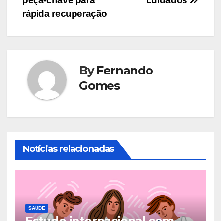
peça-chave para
cuidados
rápida recuperação
By
Fernando
Gomes
Notícias relacionadas
SAÚDE
Estudo internacional com