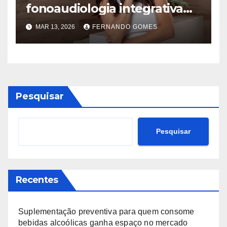
fonoaudiologia integrativa
está redefinindo o
MAR 13, 2026
FERNANDO GOMES
desenvolvimento infantil
Pesquisar
Pesquisar
Recentes
Suplementação preventiva para quem consome
bebidas alcoólicas ganha espaço no mercado