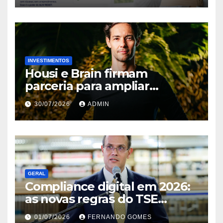
INVESTIMENTOS
Housi e Brain firmam
parceria para ampliar
inteligência de mercado em
30/07/2026
ADMIN
lançamentos imobiliários
GERAL
Compliance digital em 2026:
as novas regras do TSE
contra deepfakes e o desafio
01/07/2026
FERNANDO GOMES