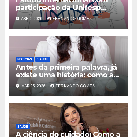
participação da Unifesp
identifica conexões
ABR 6, 2026
FERNANDO GOMES
genéticas entre 14
transtornos psiquiátricos
NOTÍCIAS
SAÚDE
Antes da primeira palavra, já
existe uma história: como a
fonoaudiologia transforma a
MAR 25, 2026
FERNANDO GOMES
vida de bebês e devolve a
paz às famílias
SAÚDE
A ciência do cuidado: Como a