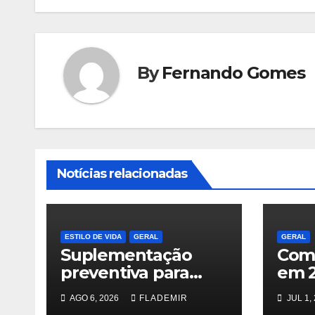
By
Fernando Gomes
Notícias relacionadas
ESTILO DE VIDA
GERAL
GERAL
Suplementação
Comp
preventiva para
em 2
quem consome
regr
AGO 6, 2026
FLADEMIR
JUL 1,
bebidas alcoólicas
cont