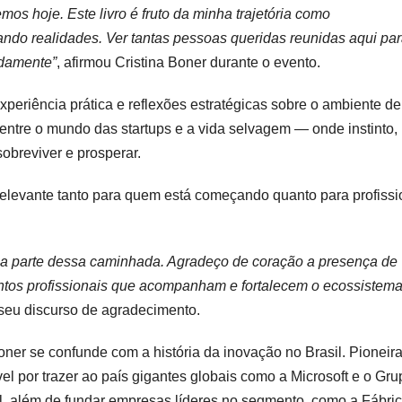
os hoje. Este livro é fruto da minha trajetória como
ndo realidades. Ver tantas pessoas queridas reunidas aqui pa
ndamente”
, afirmou Cristina Boner durante o evento.
experiência prática e reflexões estratégicas sobre o ambiente de
entre o mundo das startups e a vida selvagem — onde instinto,
sobreviver e prosperar.
 relevante tanto para quem está começando quanto para profissi
ma parte dessa caminhada. Agradeço de coração a presença de
 tantos profissionais que acompanham e fortalecem o ecossistem
 seu discurso de agradecimento.
 Boner se confunde com a história da inovação no Brasil. Pioneir
vel por trazer ao país gigantes globais como a Microsoft e o Gru
al, além de fundar empresas líderes no segmento, como a Fábri