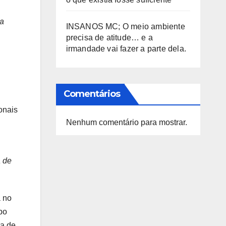
ra
INSANOS MC; O meio ambiente
precisa de atitude… e a
irmandade vai fazer a parte dela.
Comentários
onais
Nenhum comentário para mostrar.
a de
a no
po
ca de