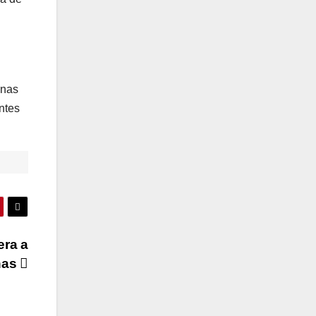
 nas
ntes
era a
nas