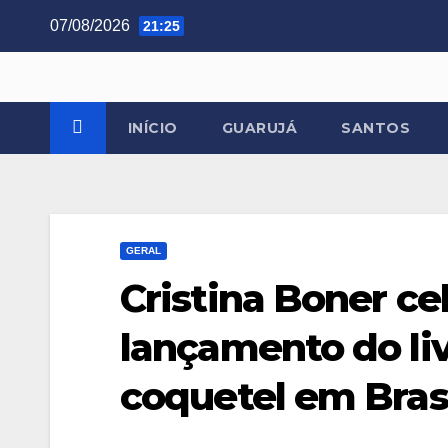
Skip
07/08/2026
21:25
to
content
INÍCIO
GUARUJÁ
SANTOS
GERAL
Cristina Boner ce
lançamento do li
coquetel em Brasí