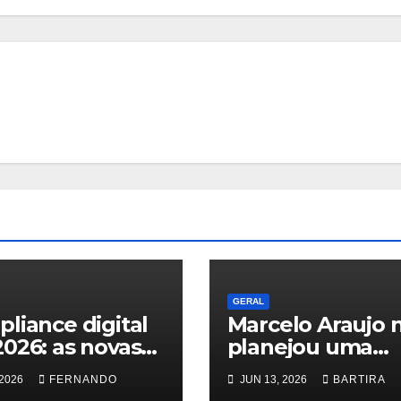
GERAL
liance digital
Marcelo Araujo 
026: as novas
planejou uma
as do TSE
grande carreira. 
 2026
FERNANDO
JUN 13, 2026
BARTIRA
ra deepfakes e
simplesmente