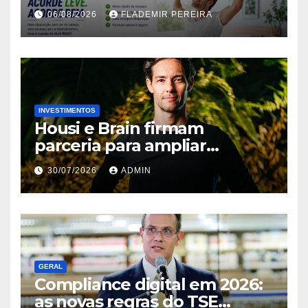
alcoólicas ganha espaço no
06/08/2026
FLADEMIR PEREIRA
mercado brasileiro
INVESTIMENTOS
Housi e Brain firmam
parceria para ampliar
inteligência de mercado em
30/07/2026
ADMIN
lançamentos imobiliários
GERAL
Compliance digital em 2026:
as novas regras do TSE