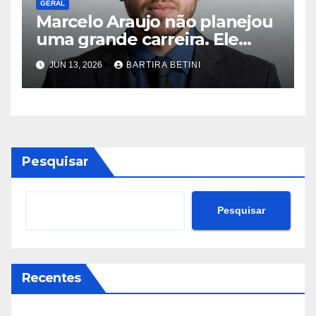
GERAL
Marcelo Araujo não planejou
uma grande carreira. Ele
simplesmente nunca aceitou
JUN 13, 2026
BARTIRA BETINI
que o que existia fosse
suficiente
Pesquisar
Pesquisar
Recentes