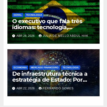
GERAL
TECNOLOGIA
O executivo que fala três
idiomas: tecnologia,
regulação e política, e por
ABR 28, 2026
JULIA DE MELLO ABDUL HAK
que sua empresa precisa de
um
ECOMONIA
MERCADO FINANCEIRO
TECNOLOGIA
De infraestrutura técnica a
estratégia de Estado: Por
que eventos internacionais
ABR 22, 2026
FERNANDO GOMES
se tornaram questão de
soberania digital