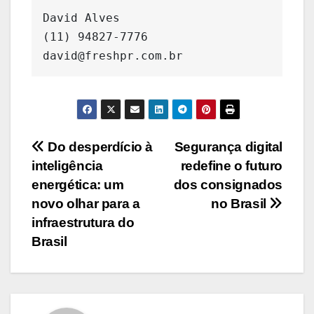
David Alves

(11) 94827-7776

david@freshpr.com.br
Navegação
Do desperdício à
Segurança digital
inteligência
redefine o futuro
de
energética: um
dos consignados
Post
novo olhar para a
no Brasil
infraestrutura do
Brasil