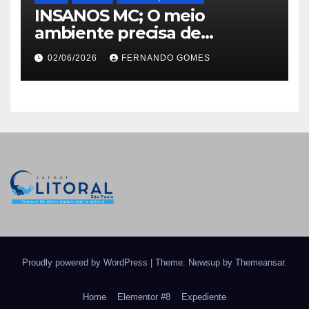
INSANOS MC; O meio
ambiente precisa de
atitude… e a irmandade vai
02/06/2026
FERNANDO GOMES
fazer a parte dela.
Proudly powered by WordPress
|
Theme: Newsup by
Themeansar
.
Home
Elementor #8
Expediente