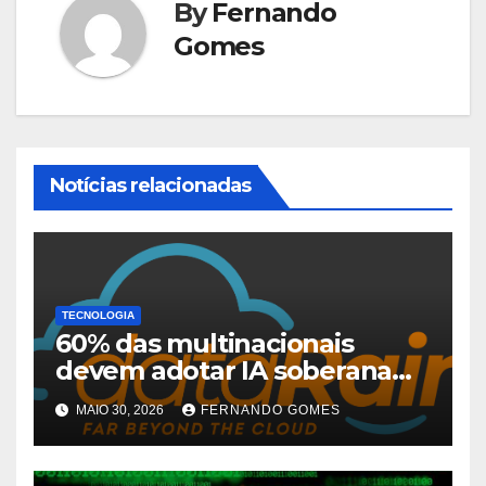
By
Fernando
Gomes
Notícias relacionadas
TECNOLOGIA
60% das multinacionais
devem adotar IA soberana
até 2028; Saúde lidera busca
MAIO 30, 2026
FERNANDO GOMES
por controle de dados no
Brasil