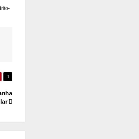
rito-
ganha
lar