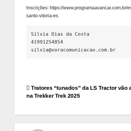
Inscrições: https://www.programaavancar.com.br/e
santo-vitoria-es
Silvia Dias da Costa

41991254854

silvia@voracomunicacao.com.br
Navegação
Tratores “tunados” da LS Tractor vão 
na Trekker Trek 2025
de
Post