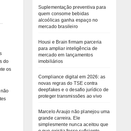
Suplementação preventiva para
quem consome bebidas
alcoólicas ganha espaço no
mercado brasileiro
Housi e Brain firmam parceria
para ampliar inteligência de
s
mercado em lançamentos
imobiliários
as do
nte os
Compliance digital em 2026: as
novas regras do TSE contra
deepfakes e o desafio jurídico de
 não
proteger transmissões ao vivo
tes
Marcelo Araujo não planejou uma
grande carreira. Ele
simplesmente nunca aceitou que
o que existia fosse suficiente