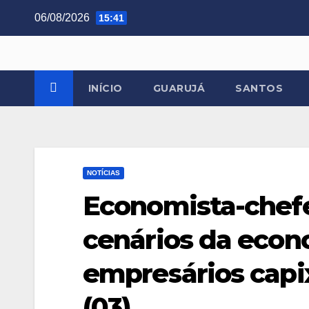
Skip
06/08/2026
15:41
to
content
INÍCIO
GUARUJÁ
SANTOS
NOTÍCIAS
Economista-chefe
cenários da eco
empresários capix
(03)