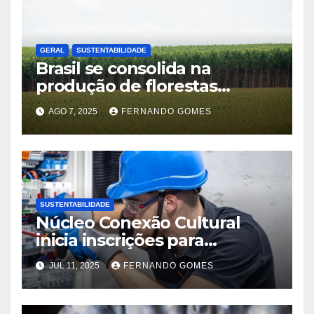
GERAL
SUSTENTABILIDADE
Brasil se consolida na
produção de florestas
plantadas e reforça a
AGO 7, 2025
FERNANDO GOMES
importância do manejo
integrado no campo
SUSTENTABILIDADE
Núcleo Conexão Cultural
inicia inscrições para
formação gratuita em
JUL 11, 2025
FERNANDO GOMES
elétrica e iluminação cênica
para jovens em Guarulhos