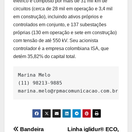
elétrico é composto por mais de 31 mil km de
circuitos (cerca de 28 mil em operação e 3,4 mil
em construção), incluindo ativos próprios e
controlados em conjunto, e 137 subestações
próprias (130 em operação e sete em construção)
com tensão de até 550 kV. Seu acionista
controlador é a empresa colombiana ISA, que
detém 35,82% do capital total.
Marina Melo

(11) 98213-9885

marina.melo@rpmacomunicacao.com.br
Navegação
Bandeira
Linha iglidur® ECO,