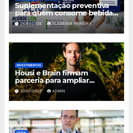
Suplementação preventiva
para quem consome bebidas
alcoólicas ganha espaço no
06/08/2026
FLADEMIR PEREIRA
mercado brasileiro
INVESTIMENTOS
Housi e Brain firmam
parceria para ampliar
inteligência de mercado em
30/07/2026
ADMIN
lançamentos imobiliários
GERAL