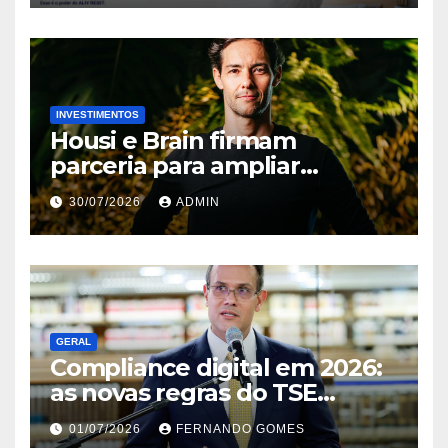
INVESTIMENTOS
Housi e Brain firmam
parceria para ampliar
inteligência de mercado em
30/07/2026
ADMIN
lançamentos imobiliários
GERAL
Compliance digital em 2026:
as novas regras do TSE
contra deepfakes e o desafio
01/07/2026
FERNANDO GOMES
jurídico de proteger