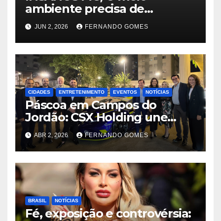
ambiente precisa de
atitude… e a irmandade vai
JUN 2, 2026
FERNANDO GOMES
fazer a parte dela.
CIDADES
ENTRETENIMENTO
EVENTOS
NOTÍCIAS
Páscoa em Campos do
Jordão: CSX Holding une
velocidade e tradição com
ABR 2, 2026
FERNANDO GOMES
exibição de Lamborghini
exclusiva na Praça Capivari
BRASIL
NOTÍCIAS
Fé, exposição e controvérsia: