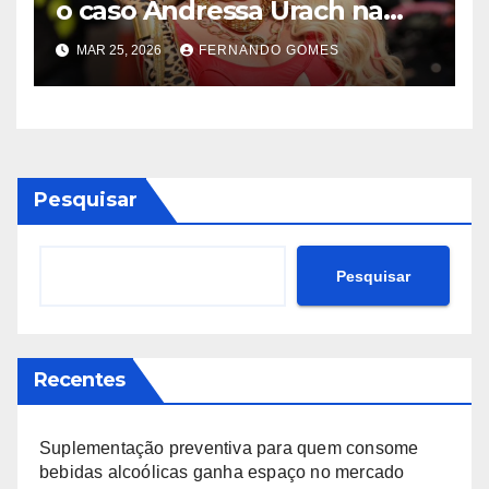
o caso Andressa Urach na
Quimbanda reacende
MAR 25, 2026
FERNANDO GOMES
debate sobre limites do
sagrado
Pesquisar
Pesquisar
Recentes
Suplementação preventiva para quem consome
bebidas alcoólicas ganha espaço no mercado