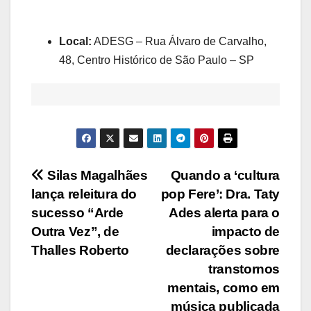
Local:
ADESG – Rua Álvaro de Carvalho,
48, Centro Histórico de São Paulo – SP
Navegação
Silas Magalhães
Quando a ‘cultura
lança releitura do
pop Fere’: Dra. Taty
de
sucesso “Arde
Ades alerta para o
Post
Outra Vez”, de
impacto de
Thalles Roberto
declarações sobre
transtornos
mentais, como em
música publicada