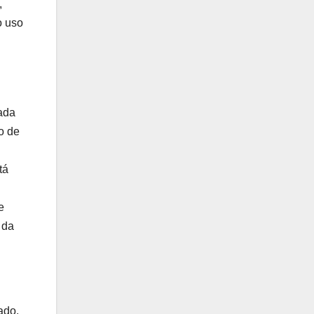
,
o uso
ada
o de
tá
e
 da
ado.