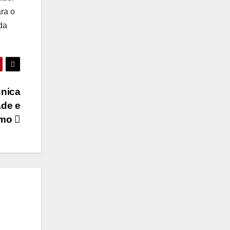
ra o
da
cnica
ade e
smo