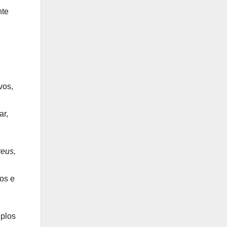
nte
vos,
ar,
reus,
os e
iplos