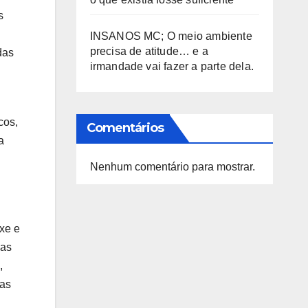
s
INSANOS MC; O meio ambiente
precisa de atitude… e a
das
irmandade vai fazer a parte dela.
cos,
Comentários
a
Nenhum comentário para mostrar.
ixe e
xas
,
 as