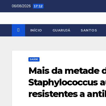
Skip
06/08/2026
17:12
to
content
INÍCIO
GUARUJÁ
SANTOS
SAÚDE
Mais da metade d
Staphylococcus au
resistentes a anti