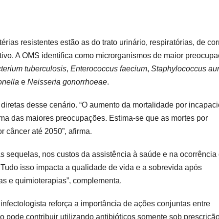
as resistentes estão as do trato urinário, respiratórias, de cor
estivo. A OMS identifica como microrganismos de maior preocup
erium tuberculosis
,
Enterococcus faecium
,
Staphylococcus au
nella
e
Neisseria gonorrhoeae
.
 diretas desse cenário. “O aumento da mortalidade por incapac
 uma das maiores preocupações. Estima-se que as mortes por
r câncer até 2050”, afirma.
 sequelas, nos custos da assistência à saúde e na ocorrência
 Tudo isso impacta a qualidade de vida e a sobrevida após
as e quimioterapias”, complementa.
 infectologista reforça a importância de ações conjuntas entre
 pode contribuir utilizando antibióticos somente sob prescriçã