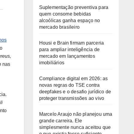
Suplementação preventiva para
quem consome bebidas
alcoólicas ganha espaço no
mercado brasileiro
nos
Housi e Brain firmam parceria
do
para ampliar inteligência de
mercado em lançamentos
reus,
imobiliários
e nas
Compliance digital em 2026: as
novas regras do TSE contra
deepfakes e o desafio jurídico de
ia.
proteger transmissões ao vivo
li
ento
Marcelo Araujo não planejou uma
grande carreira. Ele
simplesmente nunca aceitou que
o que existia fosse suficiente