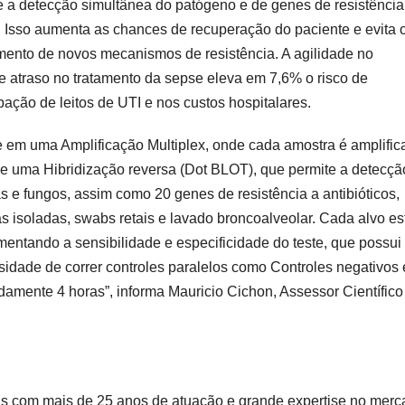
e a detecção simultânea do patógeno e de genes de resistência
 Isso aumenta as chances de recuperação do paciente e evita 
imento de novos mecanismos de resistência. A agilidade no
de atraso no tratamento da sepse eleva em 7,6% o risco de
ação de leitos de UTI e nos custos hospitalares.
 em uma Amplificação Multiplex, onde cada amostra é amplific
-se uma Hibridização reversa (Dot BLOT), que permite a detecçã
s e fungos, assim como 20 genes de resistência a antibióticos,
 isoladas, swabs retais e lavado broncoalveolar. Cada alvo es
ntando a sensibilidade e especificidade do teste, que possui
dade de correr controles paralelos como Controles negativos 
amente 4 horas”, informa Mauricio Cichon, Assessor Científico
as com mais de 25 anos de atuação e grande expertise no merc