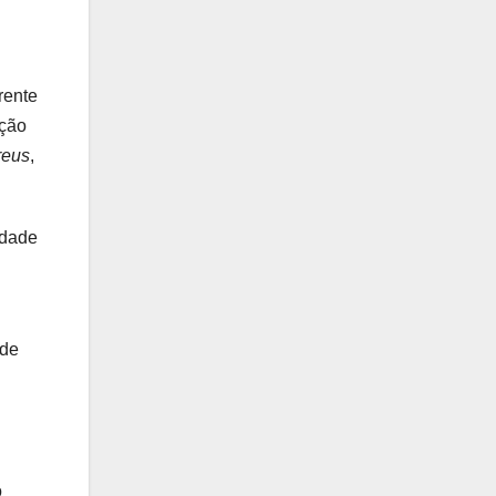
rente
ação
reus
,
idade
 de
o