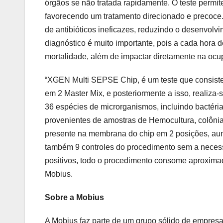
órgãos se não tratada rapidamente. O teste permit
favorecendo um tratamento direcionado e precoce.
de antibióticos ineficazes, reduzindo o desenvolv
diagnóstico é muito importante, pois a cada hora 
mortalidade, além de impactar diretamente na ocup
“XGEN Multi SEPSE Chip, é um teste que consiste
em 2 Master Mix, e posteriormente a isso, realiza
36 espécies de microrganismos, incluindo bactéria
provenientes de amostras de Hemocultura, colônias
presente na membrana do chip em 2 posições, aume
também 9 controles do procedimento sem a necessi
positivos, todo o procedimento consome aproximad
Mobius.
Sobre a Mobius
A Mobius faz parte de um grupo sólido de empres