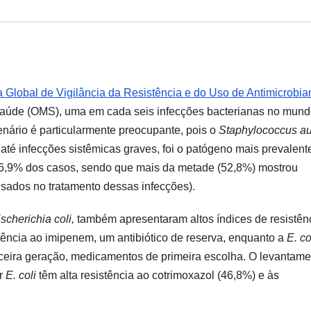
 Global de Vigilância da Resistência e do Uso de Antimicrobia
Saúde (OMS), uma em cada seis infecções bacterianas no mun
cenário é particularmente preocupante, pois o
Staphylococcus au
até infecções sistêmicas graves, foi o patógeno mais prevalent
36,9% dos casos, sendo que mais da metade (52,8%) mostrou
 usados no tratamento dessas infecções).
scherichia coli,
também apresentaram altos índices de resistênc
ência ao imipenem, um antibiótico de reserva, enquanto a
E. co
erceira geração, medicamentos de primeira escolha. O levantam
or
E. coli
têm alta resistência ao cotrimoxazol (46,8%) e às