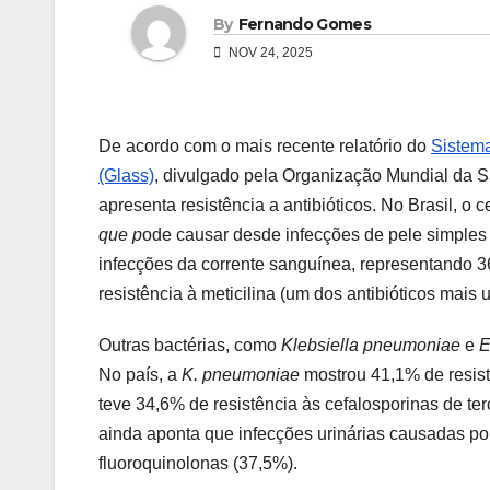
By
Fernando Gomes
NOV 24, 2025
De acordo com o mais recente relatório do
Sistema
(Glass)
, divulgado pela Organização Mundial da 
apresenta resistência a antibióticos. No Brasil, o 
que p
ode causar desde infecções de pele simples 
infecções da corrente sanguínea, representando 
resistência à meticilina (um dos antibióticos mais
Outras bactérias, como
Klebsiella pneumoniae
e
E
No país, a
K. pneumoniae
mostrou 41,1% de resist
teve 34,6% de resistência às cefalosporinas de t
ainda aponta que infecções urinárias causadas p
fluoroquinolonas (37,5%).