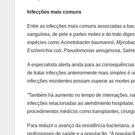
Infecções mais comuns
Entre as infecções mais comuns associadas a bactéri
sanguínea, de pele e partes moles e do trato dig
espécies como
Acinetobacter baumannii
,
Mycobact
Escherichia coli
,
Pseudomonas aeruginosa
,
Salmo
A especialista alerta ainda para as consequências
de tratar infecções anteriormente mais simples é
infecções resistentes possam superar as mortes po
“Também há aumento no tempo de internações, nas
infecções relacionadas ao atendimento hospitalar.
procedimentos médicos como transplantes, cirurgi
Para reduzir o avanço da resistência bacteriana, a
profissionais de saúde e a população. “A população