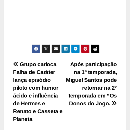
Navegação
Grupo carioca
Após participação
Falha de Caráter
na 1ª temporada,
de
lança episódio
Miguel Santos pode
Post
piloto com humor
retornar na 2°
ácido e influência
temporada em “Os
de Hermes e
Donos do Jogo.
Renato e Casseta e
Planeta