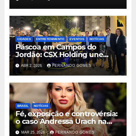
fazer a parte dela.
CIDADES
ENTRETENIMENTO
EVENTOS
NOTÍCIAS
Páscoa em Campos do
Jordão: CSX Holding une
velocidade e tradição com
ABR 2, 2026
FERNANDO GOMES
exibição de Lamborghini
exclusiva na Praça Capivari
BRASIL
NOTÍCIAS
Fé, exposição e controvérsia:
o caso Andressa Urach na
Quimbanda reacende
MAR 25, 2026
FERNANDO GOMES