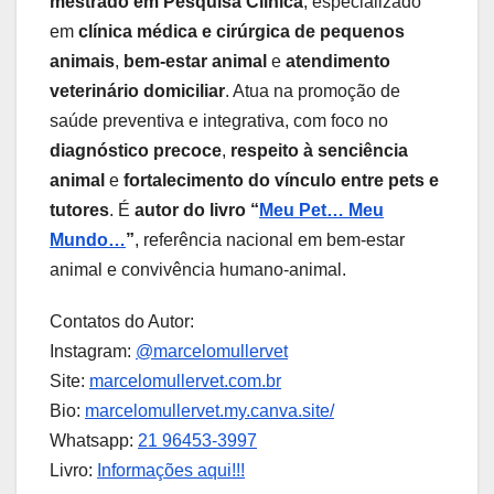
mestrado em Pesquisa Clínica
, especializado
em
clínica médica e cirúrgica de pequenos
animais
,
bem-estar animal
e
atendimento
veterinário domiciliar
. Atua na promoção de
saúde preventiva e integrativa, com foco no
diagnóstico precoce
,
respeito à senciência
animal
e
fortalecimento do vínculo entre pets e
tutores
. É
autor do livro “
Meu Pet… Meu
Mundo…
”
, referência nacional em bem-estar
animal e convivência humano-animal.
Contatos do Autor:
Instagram:
@marcelomullervet
Site:
marcelomullervet.com.br
Bio:
marcelomullervet.my.canva.site/
Whatsapp:
21 96453-3997
Livro:
Informações aqui!!!