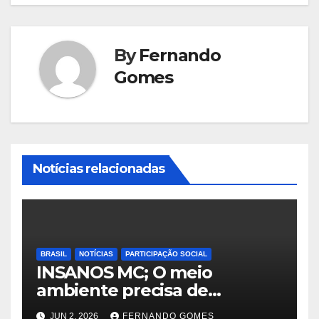
By
Fernando
Gomes
Notícias relacionadas
BRASIL
NOTÍCIAS
PARTICIPAÇÃO SOCIAL
INSANOS MC; O meio
ambiente precisa de
atitude… e a irmandade vai
JUN 2, 2026
FERNANDO GOMES