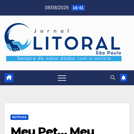
Skip
08/08/2026
16:41
to
content
NOTÍCIAS
Meu Pet… Meu