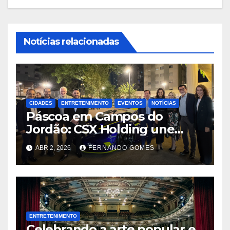
Notícias relacionadas
CIDADES
ENTRETENIMENTO
EVENTOS
NOTÍCIAS
Páscoa em Campos do
Jordão: CSX Holding une
velocidade e tradição com
ABR 2, 2026
FERNANDO GOMES
exibição de Lamborghini
exclusiva na Praça Capivari
ENTRETENIMENTO
Celebrando a arte popular e