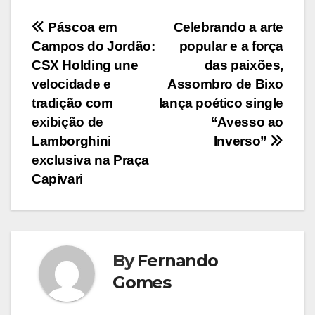
Navegação
Páscoa em
Celebrando a arte
Campos do Jordão:
popular e a força
de
CSX Holding une
das paixões,
Post
velocidade e
Assombro de Bixo
tradição com
lança poético single
exibição de
“Avesso ao
Lamborghini
Inverso”
exclusiva na Praça
Capivari
By
Fernando
Gomes