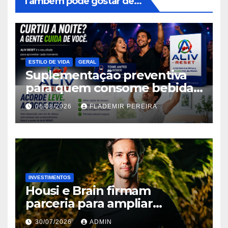
Também pode gostar de...
ESTILO DE VIDA
GERAL
Suplementação preventiva
para quem consome bebidas
alcoólicas ganha espaço no
06/08/2026
FLADEMIR PEREIRA
mercado brasileiro
INVESTIMENTOS
Housi e Brain firmam
parceria para ampliar
inteligência de mercado em
30/07/2026
ADMIN