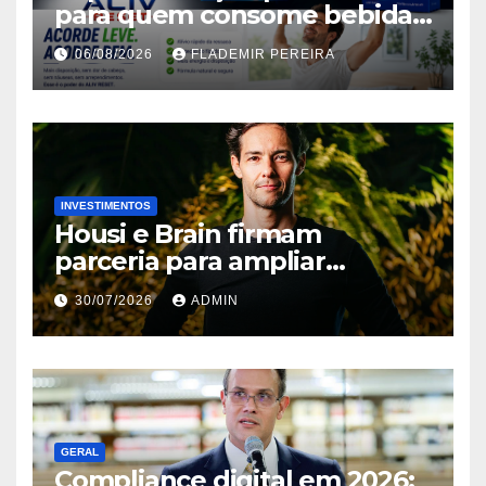
para quem consome bebidas
alcoólicas ganha espaço no
06/08/2026
FLADEMIR PEREIRA
mercado brasileiro
INVESTIMENTOS
Housi e Brain firmam
parceria para ampliar
inteligência de mercado em
30/07/2026
ADMIN
lançamentos imobiliários
GERAL
Compliance digital em 2026: