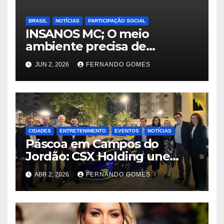
BRASIL
NOTÍCIAS
PARTICIPAÇÃO SOCIAL
INSANOS MC; O meio
ambiente precisa de
atitude… e a irmandade vai
JUN 2, 2026
FERNANDO GOMES
fazer a parte dela.
CIDADES
ENTRETENIMENTO
EVENTOS
NOTÍCIAS
Páscoa em Campos do
Jordão: CSX Holding une
velocidade e tradição com
ABR 2, 2026
FERNANDO GOMES
exibição de Lamborghini
exclusiva na Praça Capivari