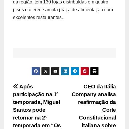
da região, tem 130 lojas distribuídas em quatro
pisos e oferece ampla praça de alimentação com
excelentes restaurantes.
Navegação
Após
CEO da Itália
participação na 1ª
Company analisa
de
temporada, Miguel
reafirmação da
Post
Santos pode
Corte
retornar na 2°
Constitucional
temporada em “Os
italiana sobre