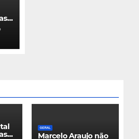
caso
 na
O
e
tal
GERAL
as
Marcelo Araujo não