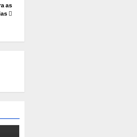
ra as
rias