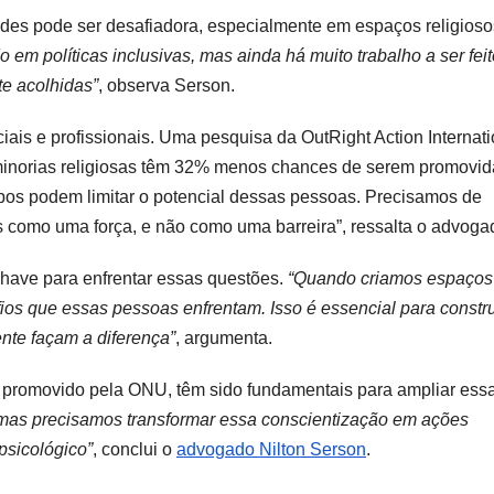
dades pode ser desafiadora, especialmente em espaços religioso
em políticas inclusivas, mas ainda há muito trabalho a ser feit
e acolhidas”
, observa Serson.
ais e profissionais. Uma pesquisa da OutRight Action Internati
inorias religiosas têm 32% menos chances de serem promovid
ipos podem limitar o potencial dessas pessoas. Precisamos de
s como uma força, e não como uma barreira”, ressalta o advoga
chave para enfrentar essas questões.
“Quando criamos espaços
ios que essas pessoas enfrentam. Isso é essencial para constru
ente façam a diferença”
, argumenta.
a, promovido pela ONU, têm sido fundamentais para ampliar ess
, mas precisamos transformar essa conscientização em ações
psicológico”
, conclui o
advogado Nilton Serson
.