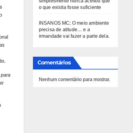
simplesmente nunca aceitou que
s
o que existia fosse suficiente
o
INSANOS MC; O meio ambiente
precisa de atitude… e a
irmandade vai fazer a parte dela.
onal
as
do.
Comentários
 para
Nenhum comentário para mostrar.
ir
a