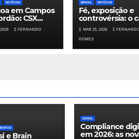
S
NOTÍCIAS
BRASIL
NOTÍCIAS
coa em Campos
Fé, exposição e
ordão: CSX
controvérsia: o 
ing une
Andressa Urach
 2026
FERNANDO
MAR 25, 2026
FERNAND
cidade e
Quimbanda
ição com
reacende debat
GOMES
ição de
sobre limites do
borghini
sagrado
usiva na Praça
vari
GERAL
Compliance digi
MENTOS
em 2026: as nov
i e Brain