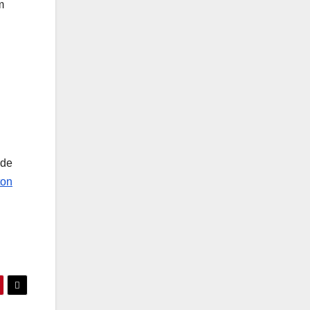
m
 de
ton