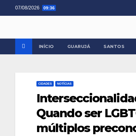
Skip
07/08/2026
09:36
to
content
INÍCIO
GUARUJÁ
SANTOS
CIDADES
NOTÍCIAS
Interseccionalida
Quando ser LGBTQ
múltiplos precon