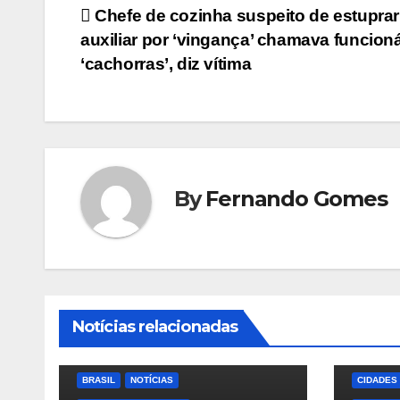
Navegação
Chefe de cozinha suspeito de estuprar
auxiliar por ‘vingança’ chamava funcion
de
‘cachorras’, diz vítima
Post
By
Fernando Gomes
Notícias relacionadas
BRASIL
NOTÍCIAS
CIDADES