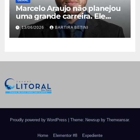
GERAL
Marcelo Araujo não planejou
uma grande carreira. Ele
simplesmente nunca aceitou
13/06/2026
BARTIRA BETINI
que o que existia fosse
suficiente
Proudly powered by WordPress
|
Theme: Newsup by
Themeansar
.
Home
Elementor #8
Expediente