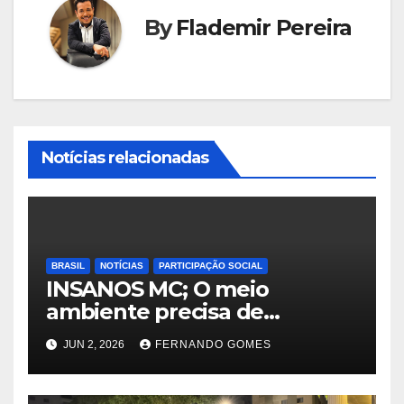
By
Flademir Pereira
Notícias relacionadas
BRASIL
NOTÍCIAS
PARTICIPAÇÃO SOCIAL
INSANOS MC; O meio
ambiente precisa de
atitude… e a irmandade vai
JUN 2, 2026
FERNANDO GOMES
fazer a parte dela.