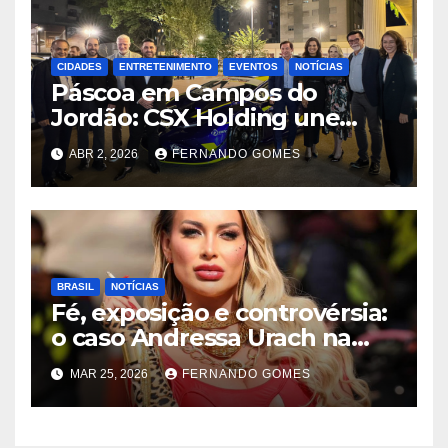
CIDADES
ENTRETENIMENTO
EVENTOS
NOTÍCIAS
Páscoa em Campos do
Jordão: CSX Holding une
velocidade e tradição com
ABR 2, 2026
FERNANDO GOMES
exibição de Lamborghini
exclusiva na Praça Capivari
BRASIL
NOTÍCIAS
Fé, exposição e controvérsia:
o caso Andressa Urach na
Quimbanda reacende
MAR 25, 2026
FERNANDO GOMES
debate sobre limites do
sagrado