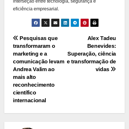
interseção entre tecnologia, segurança e
eficiência empresarial.
Navegação
Pesquisas que
Alex Tadeu
transformaram o
Benevides:
de
marketing e a
Superação, ciência
Post
comunicação levam
e transformação de
Andrea Valim ao
vidas
mais alto
reconhecimento
científico
internacional