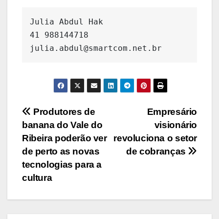
Julia Abdul Hak

41 988144718

julia.abdul@smartcom.net.br
Navegação
Produtores de
Empresário
banana do Vale do
visionário
de
Ribeira poderão ver
revoluciona o setor
Post
de perto as novas
de cobranças
tecnologias para a
cultura