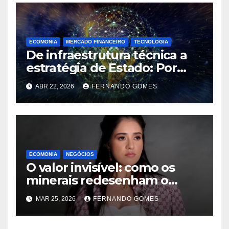
ECOMONIA
MERCADO FINANCEIRO
TECNOLOGIA
De infraestrutura técnica a
estratégia de Estado: Por
que eventos internacionais
ABR 22, 2026
FERNANDO GOMES
se tornaram questão de
soberania digital
ECOMONIA
NEGÓCIOS
O valor invisível: como os
minerais redesenham o
equilíbrio de poder mundial
MAR 25, 2026
FERNANDO GOMES