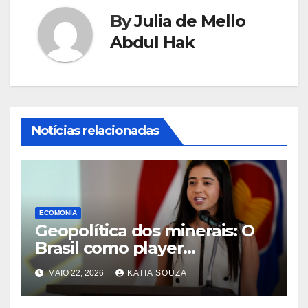
By
Julia de Mello
Abdul Hak
Notícias relacionadas
ECOMONIA
Geopolítica dos minerais: O
Brasil como player
estratégico no eixo com os
MAIO 22, 2026
KATIA SOUZA
EUA