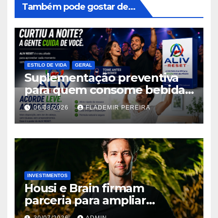
Também pode gostar de...
ESTILO DE VIDA
GERAL
Suplementação preventiva
para quem consome bebidas
alcoólicas ganha espaço no
06/08/2026
FLADEMIR PEREIRA
mercado brasileiro
INVESTIMENTOS
Housi e Brain firmam
parceria para ampliar
inteligência de mercado em
30/07/2026
ADMIN